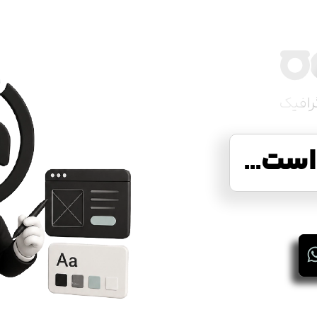
ست...