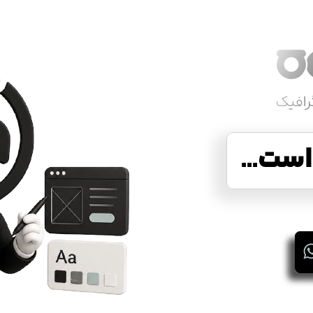
ست...