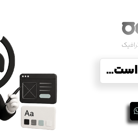
ست...