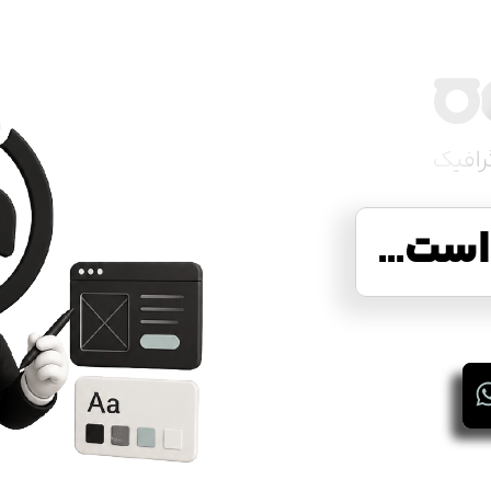
ست...