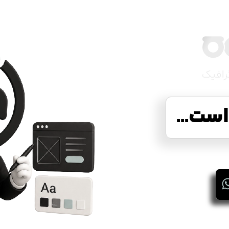
ست...